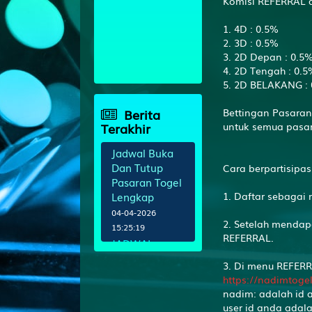
Komisi REFERRAL a
SINGAPORE
1. 4D : 0.5%
7137
2. 3D : 0.5%
3. 2D Depan : 0.5
CAMBODIA
4. 2D Tengah : 0.5
7023
5. 2D BELAKANG :
TOTOCAMBODIA
8131
Berita
Bettingan Pasaran
Terakhir
untuk semua pasar
Jadwal Buka
Dan Tutup
Cara berpartisipa
Pasaran Togel
Lengkap
1. Daftar sebagai
04-04-2026
2. Setelah mendap
15:25:19
REFERRAL.
JADWAL
BANK DAN
3. Di menu REFER
MAINTENANCE
https://nadimtog
19-06-2024
nadim: adalah id 
18:00:56
user id anda adal